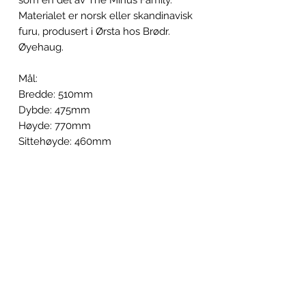
Materialet er norsk eller skandinavisk
furu, produsert i Ørsta hos Brødr.
Øyehaug.
Mål:
Bredde: 510mm
Dybde: 475mm
Høyde: 770mm
Sittehøyde: 460mm
Stolen kommer også med egen pute i
norsk ull med tekstil fra
Gudbrandsdalen Ullvarefabrikk.
Mål
Bredde: 510mm
Behandling
Dybde: 475mm
Høyde: 770mm
Stolen kommer i ubehandlet, naturell