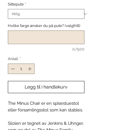
Sittepute
*
Hvilke farge ønsker du på pute? (valgfritt)
0/500
Antall
*
Legg til i handlekurv
The Minus Chair er en spisestuestol
eller forsamlingsstol som kan stables.
Stolen er tegnet av Jenkins & Uhnger,
som en del av The Minus Family.